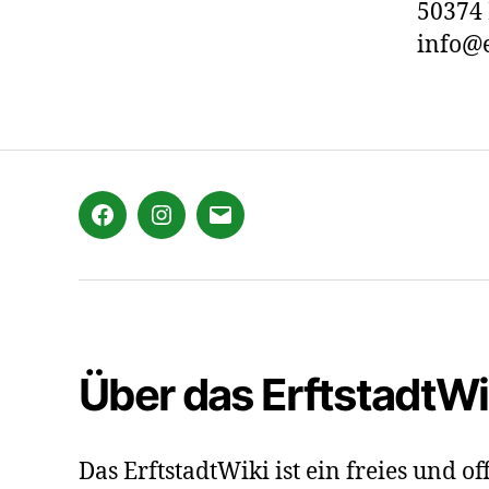
50374 
info@e
Facebook
Instagram
E-
Mail
Über das ErftstadtWi
Das ErftstadtWiki ist ein freies und 