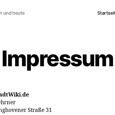
rn und heute
Startsei
Impressum
tadtWiki.de
Ohrner
nghovener Straße 31