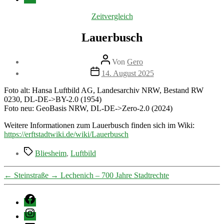
Mail
Kategorien
Zeitvergleich
Lauerbusch
Beitragsautor
Von
Gero
Veröffentlichungsdatum
14. August 2025
Foto alt: Hansa Luftbild AG, Landesarchiv NRW, Bestand RW
0230, DL-DE->BY-2.0 (1954)
Foto neu: GeoBasis NRW, DL-DE->Zero-2.0 (2024)
Weitere Informationen zum Lauerbusch finden sich im Wiki:
https://erftstadtwiki.de/wiki/Lauerbusch
Schlagwörter
Bliesheim
,
Luftbild
←
Steinstraße
→
Lechenich – 700 Jahre Stadtrechte
Facebook
Instagram