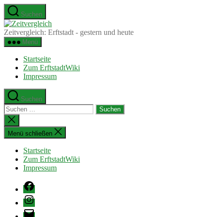
Zum
Suchen
Inhalt
Zeitvergleich
springen
Zeitvergleich: Erftstadt - gestern und heute
Menü
Startseite
Zum ErftstadtWiki
Impressum
Suchen
Suchen
nach:
Suche
schließen
Menü schließen
Startseite
Zum ErftstadtWiki
Impressum
Facebook
Instagram
E-